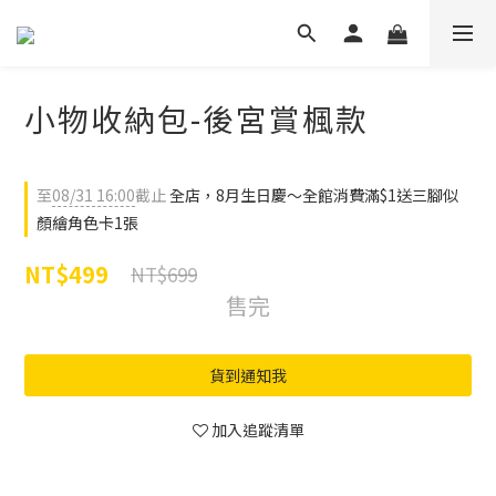
小物收納包-後宮賞楓款
至
08/31 16:00
截止
全店，8月生日慶～全館消費滿$1送三腳似
顏繪角色卡1張
NT$499
NT$699
售完
貨到通知我
加入追蹤清單