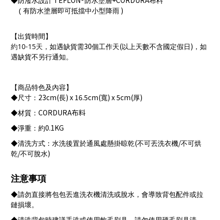
TEFLON®
+CORDURA
◆防潑水設計
防水塗層
布料
)
(
有防水塗層即可抵擋中小型降雨
【出貨時間】
30
(
)
10-15
約
天
，如遇缺貨需
個工作天
以上天數不含國定假日
，如
遇缺貨不另行通知。
【商品特色及內容】
23cm(
) x 16.5cm(
) x 5cm(
)
◆尺寸：
長
寬
厚
CORDURA
布料
◆材質：
0.1KG
◆淨重：約
(
/
◆清洗方式：水洗後置於通風處懸掛晾乾
不可丟洗衣機
不可烘
/
)
乾
不可脫水
注意事項
◆請勿直接將包包丟進洗衣機清洗或脫水，會導致背包配件或拉
鏈損壞。