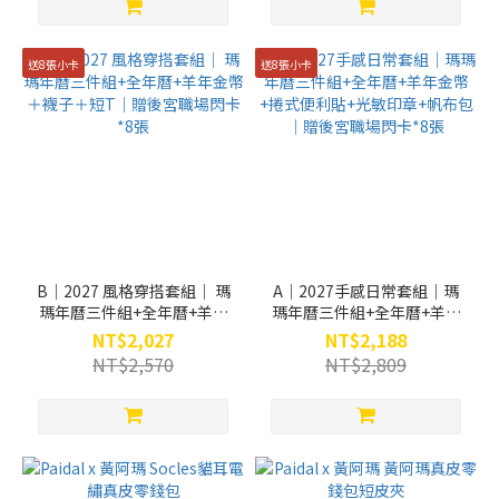
送8張小卡
送8張小卡
B｜2027 風格穿搭套組｜ 瑪
A｜2027手感日常套組｜瑪
瑪年曆三件組+全年曆+羊年
瑪年曆三件組+全年曆+羊年
金幣＋襪子＋短T｜贈後宮職
金幣+捲式便利貼+光敏印章
NT$2,027
NT$2,188
場閃卡*8張
+帆布包｜贈後宮職場閃卡*8
NT$2,570
NT$2,809
張