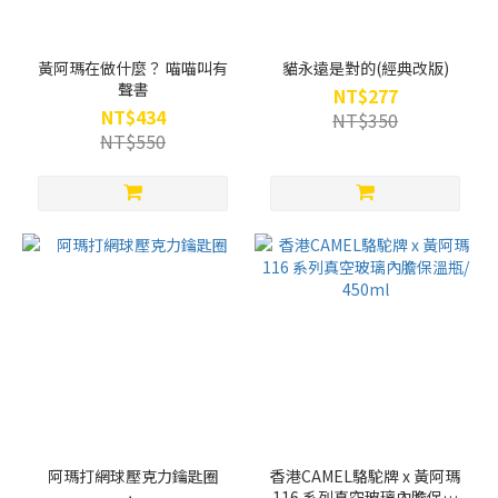
黃阿瑪在做什麼？ 喵喵叫有
貓永遠是對的(經典改版)
聲書
NT$277
NT$434
NT$350
NT$550
阿瑪打網球壓克力鑰匙圈
香港CAMEL駱駝牌 x 黃阿瑪
116 系列真空玻璃內膽保溫