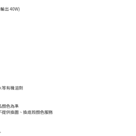
總輸出 40W)
水等有機溶劑
品顏色為準
不提供換圖、換底殼顏色服務
。