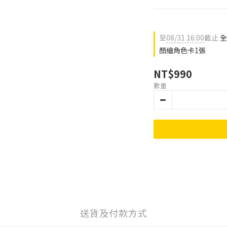
至
08/31 16:00
截止
全
顏繪角色卡1張
NT$990
數量
送貨及付款方式