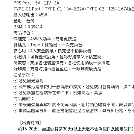
PPS Port：5V - 11V ⎓3A
TYPE-C1 Port：TYPE-C1：9V⎓2.22A+TYPE-C2：12V⎓1.67A(
最大總輸出：45W
產地：台灣
BSMI：R39414
商品特色：
快速充｜45W大功率，充電更快速
雙插孔｜Type-C雙輸出，一次充兩台
安心用｜4大安全防護，快充也不怕傷愛機
小體積｜可折疊式插角，輕巧好攜帶又不佔空間
高兼容｜支援各種裝置快充，各種使用情境一次搞定
好辨識｜充電時指示燈呈藍色，一眼辨識最清楚
注意事項：
⦿ 避免陽光直射
⦿ 簡單髒污建議使用一般濕紙巾擦拭，避免使用含有酒精、漂白
⦿ 避免暴露在極端外在條件下，例如高溫、高濕
商品備註：
⦿ 依設備螢幕與解析度不同等因素，圖片顏色略有不同，請以實
⦿ 本商品圖案設計、顏色搭配皆經過原廠審核，具設計版權，恕
【出貨時間】
15-20
30
(
)
約
天，如遇缺貨需
天
以上天數不含例假日及國定假日