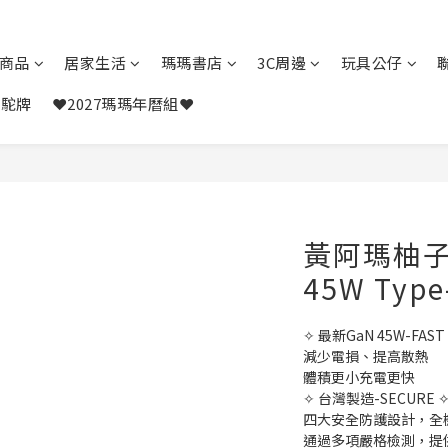
商品
居家生活
瑪瑪書店
3C周邊
玩具公仔
駱駝牌
❤️2027瑪瑪年曆組❤️
黃阿瑪柚子
45W Ty
✧ 最新GaN 45W-FAST 
減少電損、提高散熱 
體積更小充電更快 
✧ 台灣製造-SECURE ✧
四大安全防護設計，全
通過多項嚴格檢測，提