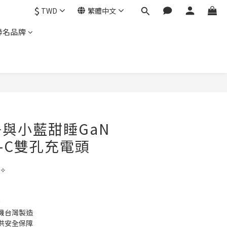
$
TWD
繁體中文
聯名品牌
與小藍甜睡GaN
pe-C雙孔充電頭
✧ 
 
機台灣製造 
供安全保障