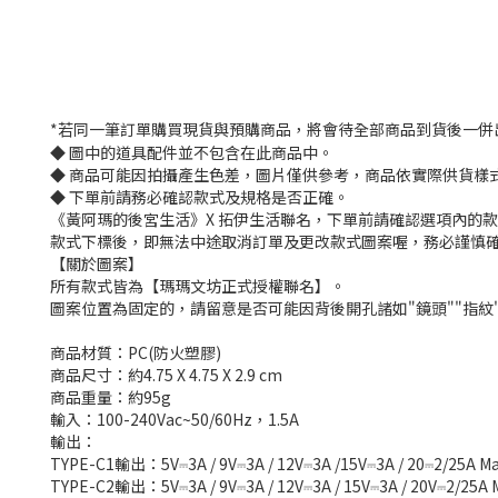
*若同一筆訂單購買現貨與預購商品，將會待全部商品到貨後一併
◆ 圖中的道具配件並不包含在此商品中。
◆ 商品可能因拍攝產生色差，圖片僅供參考，商品依實際供貨樣
◆ 下單前請務必確認款式及規格是否正確。
《黃阿瑪的後宮生活》X 拓伊生活聯名，下單前請確認選項內的
款式下標後，即無法中途取消訂單及更改款式圖案喔，務必謹慎
【關於圖案】
所有款式皆為【瑪瑪文坊正式授權聯名】。
圖案位置為固定的，請留意是否可能因背後開孔諸如"鏡頭""指紋
商品材質：PC(防火塑膠)
商品尺寸：約4.75 X 4.75 X 2.9 cm
商品重量：約95g
輸入：100-240Vac~50/60Hz，1.5A
輸出：
TYPE-C1輸出：5V⎓3A / 9V⎓3A / 12V⎓3A /15V⎓3A / 20⎓2/25A M
TYPE-C2輸出：5V⎓3A / 9V⎓3A / 12V⎓3A / 15V⎓3A / 20V⎓2/25A 