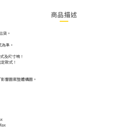
商品描述
出貨。
式為準。
款式及尺寸唷！
確定款式！
"影響圖案整體構圖。
ax
Max