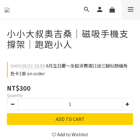
小小大叔奧吉桑｜磁吸手機支
撐架｜跑跑小人
Until
08/31 16:00
8月生日慶～全館消費滿$1送三腳似顏繪角
色卡1張 on order
NT$300
Quantity
ADD TO CART
Add to Wishlist