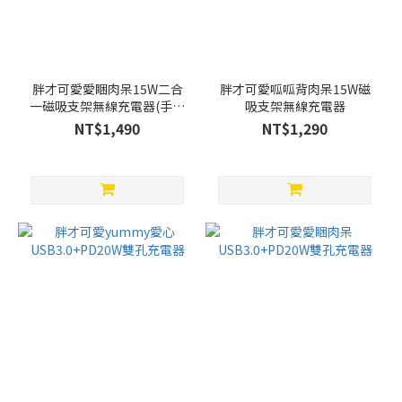
胖才可愛愛睏肉呆15W二合
胖才可愛呱呱背肉呆15W磁
一磁吸支架無線充電器(手機
吸支架無線充電器
+Watch)
NT$1,490
NT$1,290