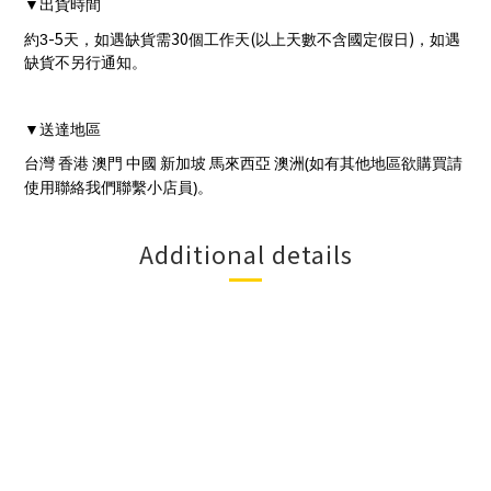
出貨時間
▼
-5
30
(
)
約3
天，如遇缺貨需
個工作天
以上天數不含國定假日
，如遇
缺貨不另行通知。
送達地區
▼
(
台灣
香港
澳門
中國
新加坡
馬來西亞
澳洲
如有其他地區欲購買請
)
使用聯絡我們聯繫小店員
。
Additional details