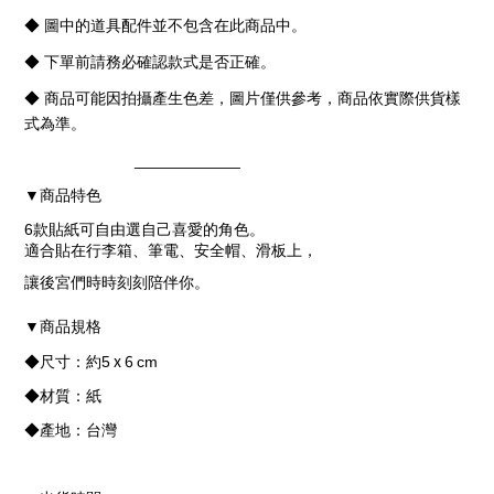
◆ 圖中的道具配件並不包含在此商品中。
◆ 下單前請務必確認款式是否正確。
◆ 商品可能因拍攝產生色差，圖片僅供參考，商品依實際供貨樣
式為準。
____________
商品特色
▼
6款貼紙可自由選自己喜愛的角色。
適合貼在行李箱、筆電、安全帽、滑板上，
讓後宮們時時刻刻陪伴你。
商品規格
▼
x 6
◆尺寸：
約
5
cm
◆材質：紙
◆產地：台灣