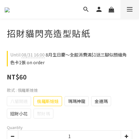
招財貓閃亮造型貼紙
Until
08/31 16:00
8月生日慶～全館消費滿$1送三腳似顏繪角
色卡1張 on order
NT$60
款式
: 俄羅斯娃娃
八貓開運
俄羅斯娃娃
瑪瑪神龍
金運瑪
招財小花
聚財瑪
Quantity