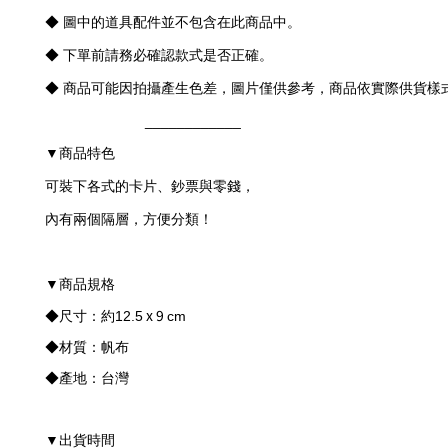
◆ 圖中的道具配件並不包含在此商品中。
◆ 下單前請務必確認款式是否正確。
◆ 商品可能因拍攝產生色差，圖片僅供參考，商品依實際供貨樣
____________
商品特色
▼
可裝下各式的卡片、鈔票與零錢，
內有兩個隔層，方便分類！
商品規格
▼
x 9
◆尺寸：約
12.5
cm
◆材質：帆布
◆產地：台灣
出貨時間
▼