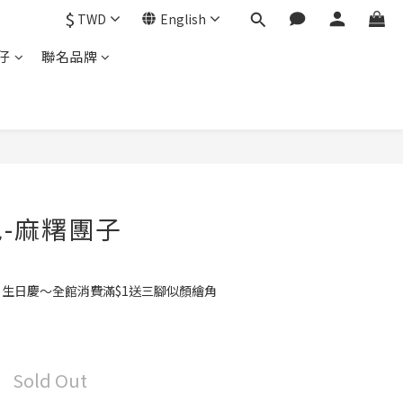
$
TWD
English
仔
聯名品牌
-麻糬團子
月生日慶～全館消費滿$1送三腳似顏繪角
Sold Out