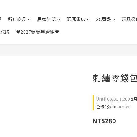

所有商品
居家生活
瑪瑪書店
3C周邊
玩具公
駱駝牌
❤️2027瑪瑪年曆組❤️
刺繡零錢包
Until
08/31 16:00
8
色卡1張 on order
NT$280