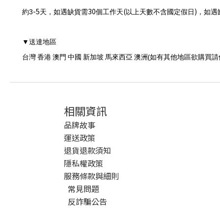
-5
30
(
)
約3
天，如遇缺貨需
個工作天
以上天數不含國定假日
，如遇
送達地區
▼
(
台灣
香港
澳門
中國
新加坡
馬來西亞
澳洲
如有其他地區欲購買請
相關資訊
品牌故事
運送政策
退貨退款須知
隱私權政策
服務條款與細則
常見問題
反詐騙公告