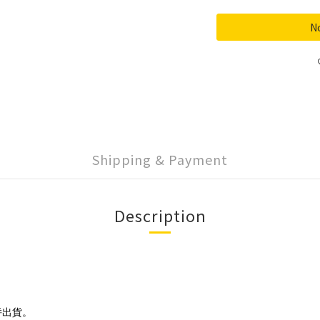
No
Shipping & Payment
Description
併出貨。