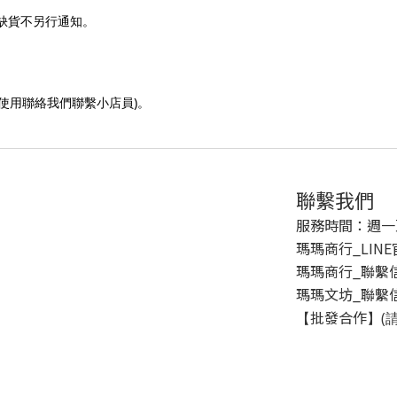
缺貨不另行通知。
)
使用聯絡我們聯繫小店員
。
聯繫我們
服務時間：週一至週五
瑪瑪商行_LIN
瑪瑪商行_聯繫信箱 
瑪瑪文坊_聯繫信箱 
批發合作
【
】(