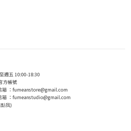
 10:00-18:30
E官方帳號
：fumeanstore@gmail.com
：fumeanstudio@gmail.com
請點我)