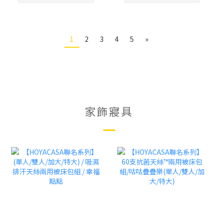
1
2
3
4
5
»
家飾寢具