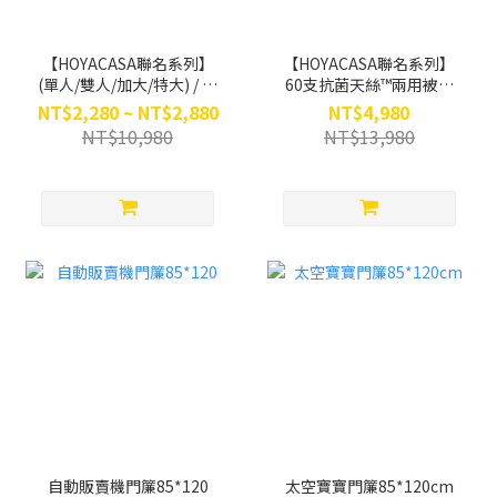
【HOYACASA聯名系列】
【HOYACASA聯名系列】
(單人/雙人/加大/特大) / 吸
60支抗菌天絲™兩用被床
濕排汗天絲兩用被床包組 /
包組/咕咕疊疊樂(單人/雙
NT$2,280 ~ NT$2,880
NT$4,980
幸福點點
人/加大/特大)
NT$10,980
NT$13,980
自動販賣機門簾85*120
太空寶寶門簾85*120cm