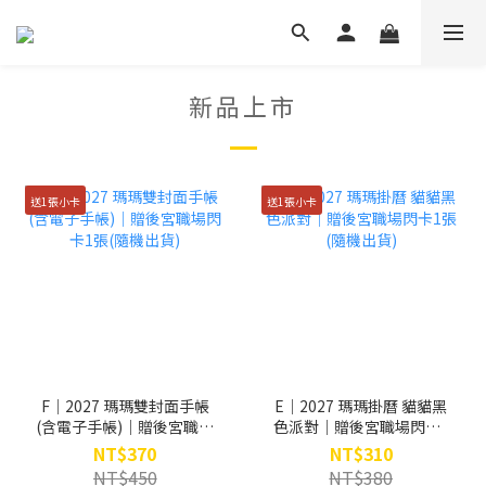
新品上市
送1張小卡
送1張小卡
F｜2027 瑪瑪雙封面手帳
E｜2027 瑪瑪掛曆 貓貓黑
(含電子手帳)｜贈後宮職場
色派對｜贈後宮職場閃卡1
閃卡1張(隨機出貨)
張(隨機出貨)
NT$370
NT$310
NT$450
NT$380