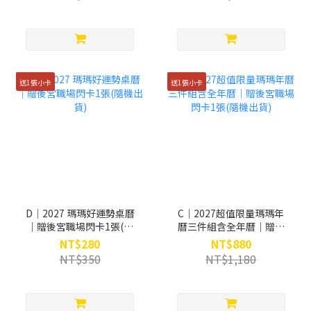
送1張小卡
送1張小卡
D｜2027 瑪瑪好運勢桌曆
C｜2027超值限量瑪瑪年
｜贈後宮職場閃卡1張(隨
曆三件組含全年曆｜贈後
機出貨)
宮職場閃卡1張(隨機出貨)
NT$280
NT$880
NT$350
NT$1,180