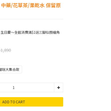
 中藥/花草茶/果乾水 保留原
月生日慶～全館消費滿$1送三腳似顏繪角
1,890
貓咪大集合款
ADD TO CART