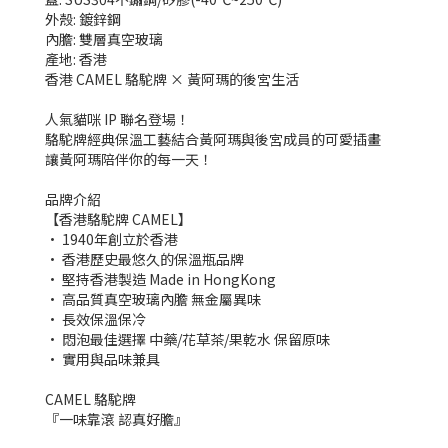
外殼: 鍍鋅鋼
內膽: 雙層真空玻璃
產地: 香港
香港 CAMEL 駱駝牌 × 黃阿瑪的後宮生活
人氣貓咪 IP 聯名登場！
駱駝牌經典保溫工藝結合黃阿瑪與後宮成員的可愛插畫
讓黃阿瑪陪伴你的每一天！
品牌介紹
【香港駱駝牌 CAMEL】
• 1940年創立於香港
• 香港歷史最悠久的保溫瓶品牌
• 堅持香港製造 Made in HongKong
• 高品質真空玻璃內膽 無金屬異味
• 長效保溫保冷
• 悶泡最佳選擇 中藥/花草茶/果乾水 保留原味
• 實用與品味兼具
CAMEL 駱駝牌
『一味靠滾 認真好膽』