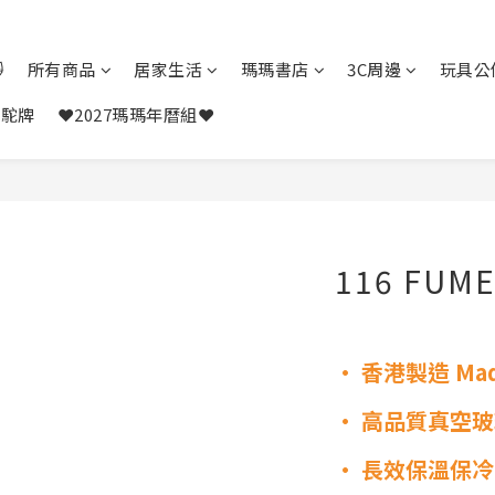

所有商品
居家生活
瑪瑪書店
3C周邊
玩具公
駱駝牌
❤️2027瑪瑪年曆組❤️
116 FUM
• 香港製造 Made
• 高品質真空
• 長效保溫保冷