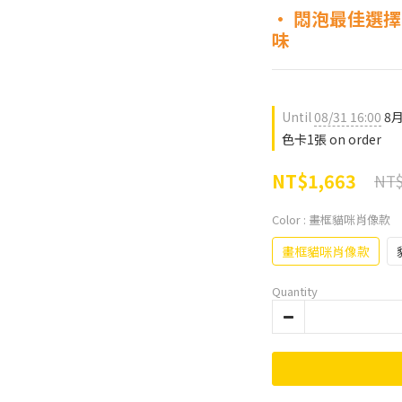
• 悶泡最佳選擇
味
Until
08/31 16:00
8
色卡1張 on order
NT$1,663
NT$
Color
: 畫框貓咪肖像款
畫框貓咪肖像款
Quantity