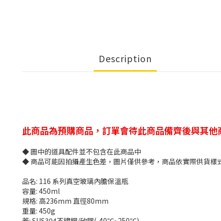
Description
此商品為預購商品，訂單會待此商品備齊後與其他
◆ 圖中的道具配件並不包含在此商品中
◆ 商品可能因拍攝產生色差，圖片僅供參考，商品依實際供貨樣
品名: 116 系列真空玻璃內膽保溫瓶
容量: 450ml
規格: 高236mm 直徑80mm
重量: 450g
蓋: SUS304不鏽鋼/矽膠(-40℃~250℃)