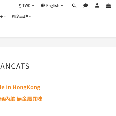
$
TWD
English
仔
聯名品牌
EANCATS
 in HongKong
玻璃內膽 無金屬異味