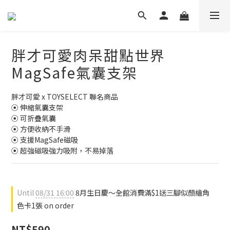
胖才可愛肉呆甜點世界
MagSafe氣囊支架
胖才可愛 x TOYSELECT 聯名商品
⦿ 伸縮氣囊支架
⦿ 可折疊氣囊
⦿ 方便收納不手滑
⦿ 支援MagSafe磁吸
⦿ 超強磁吸強力吸附，不易掉落
Until
08/31 16:00
8月生日慶～全館消費滿$1送三腳似顏繪角
色卡1張 on order
NT$590