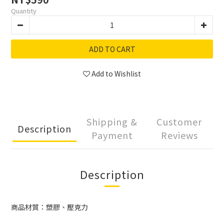
Quantity
ADD TO CART
Add to Wishlist
Shipping &
Customer
Description
Payment
Reviews
Description
商品材質：塑膠、壓克力