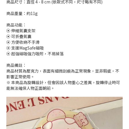
商品尺寸：直徑 4 - 8 cm (依款式不同，尺寸略有不同)
商品重量：約11g
商品功能：
⦿ 伸縮氣囊支架
⦿ 可折疊氣囊
⦿ 方便收納不手滑
⦿ 支援MagSafe磁吸
⦿ 超強磁吸強力吸附，不易掉落
商品備註：
商品材質為壓克力，表面有細微刮痕為正常現象，並非瑕疵，不
影響正常使用。
※ 本商品為旋轉設計，但會因該人物重心之差異，旋轉停止時可
能無法確保人物正面朝前。