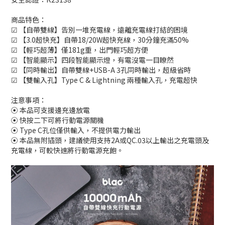
商品特色：
☑ 【自帶雙線】告別一堆充電線，遠離充電線打結的困境
☑ 【3.0超快充】自帶18/20W超快充線，30分鐘充滿50%
☑ 【輕巧超薄】僅181g重，出門輕巧超方便
☑ 【智能顯示】四段智能顯示燈，有電沒電一目瞭然
☑ 【同時輸出】自帶雙線+USB-A 3孔同時輸出，超級省時
☑ 【雙輸入孔】Type C & Lightning 兩種輸入孔，充電超快
注意事項：
⦿ 本品可支援邊充邊放電
⦿ 快按二下可將行動電源關機
⦿ Type C孔位僅供輸入，不提供電力輸出
⦿ 本品無附插頭，建議使用支持2A或QC.03以上輸出之充電頭及
充電線，可較快速將行動電源充飽。