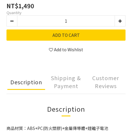
NT$1,490
Quantity
ADD TO CART
Add to Wishlist
Shipping &
Customer
Description
Payment
Reviews
Description
商品材質：ABS+PC(防火塑膠)+金屬傳導體+鋰離子電池