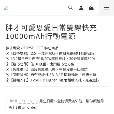
胖才可愛恩愛日常雙線快充
10000mAh行動電源
胖才可愛 x TOYSELECT 聯名商品
⦿【自帶雙線】告別一堆充電線，遠離充電線打結的困境 
⦿【3.0超快充】自帶18/20W超快充線，30分鐘充滿50%
⦿【輕巧超薄】僅181g重，出門輕巧超方便
⦿【智能顯示】四段智能顯示燈，有電沒電一目瞭然 
⦿【同時輸出】自帶雙線+USB-A 3孔同時輸出，超級省時 
⦿【雙輸入孔】Type C & Lightning 兩種輸入孔，充電超快
Until
08/31 16:00
8月生日慶～全館消費滿$1送三腳似顏繪角
色卡1張 on order