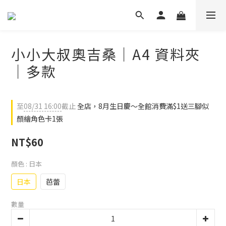
小小大叔奧吉桑｜A4 資料夾
｜多款
至
08/31 16:00
截止
全店，8月生日慶～全館消費滿$1送三腳似
顏繪角色卡1張
NT$60
顏色
: 日本
日本
芭蕾
數量