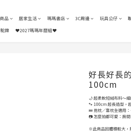
商品
居家生活
瑪瑪書店
3C周邊
玩具公仔
駱駝牌
❤️2027瑪瑪年曆組❤️
好長好長
100cm
🌙 超柔軟短絨布料～
🐾 100cm 超長造
💤 抱枕／靠枕全適用
📷 怎麼拍都可愛：房
※此商品因體積較大，