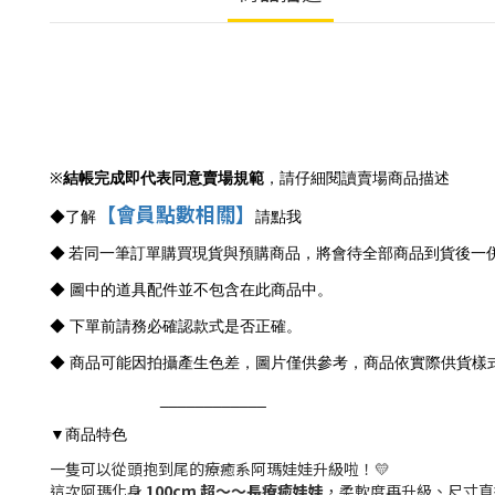
※
結帳完成即代表同意賣場規範
，請仔細閱讀賣場商品描述
【會員點數相關】
◆
了解
請點我
◆
若同一筆訂單購買現貨與預購商品，將會待全部商品到貨後一
◆ 圖中的道具配件並不包含在此商品中。
◆ 下單前請務必確認款式是否正確。
◆ 商品可能因拍攝產生色差，圖片僅供參考，商品依實際供貨樣
____________
商品特色
▼
一隻可以從頭抱到尾的療癒系阿瑪娃娃升級啦！💛
這次阿瑪化身
100cm 超～～長療癒娃娃
，柔軟度再升級、尺寸直