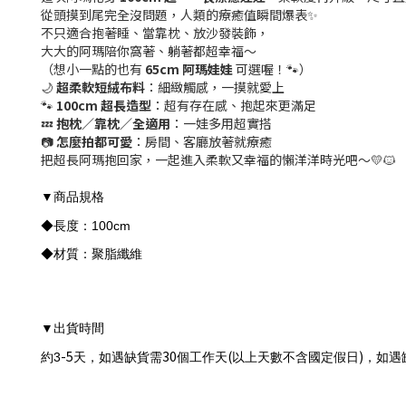
從頭摸到尾完全沒問題，人類的療癒值瞬間爆表✨
不只適合抱著睡、當靠枕、放沙發裝飾，
大大的阿瑪陪你窩著、躺著都超幸福～
（想小一點的也有
65cm 阿瑪娃娃
可選喔！🐾）
🌙
超柔軟短絨布料
：細緻觸感，一摸就愛上
🐾
100cm 超長造型
：超有存在感、抱起來更滿足
💤
抱枕／靠枕／全適用
：一娃多用超實搭
📷
怎麼拍都可愛
：房間、客廳放著就療癒
把超長阿瑪抱回家，一起進入柔軟又幸福的懶洋洋時光吧～💛🐱
商品規格
▼
◆長度：100cm
◆材質：聚脂纖維
出貨時間
▼
-5
30
(
)
約3
天，如遇缺貨需
個工作天
以上天數不含國定假日
，如遇