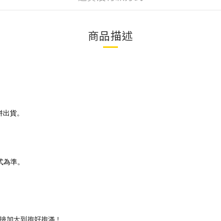
商品描述
併出貨。
式為準。
接加大到抱好抱滿！