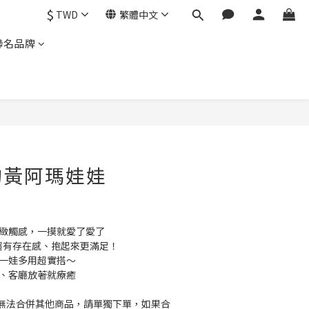
$
TWD
繁體中文
聯名品牌
的黃阿瑪娃娃
細緻觸感，一摸就愛了愛了
型，超有存在感、抱起來更滿足！
：一娃多用超實搭～
間、客廳放著就療癒
無法合併其他商品，請單獨下單，如果合