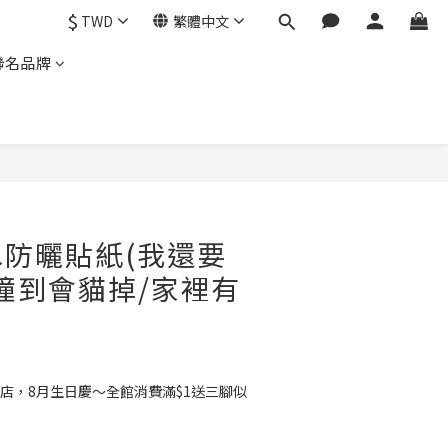
$
TWD
繁體中文
聯名品牌
防曬貼紙(我還要
撞到會貓掉/家裡有
店，8月生日慶～全館消費滿$1送三腳似