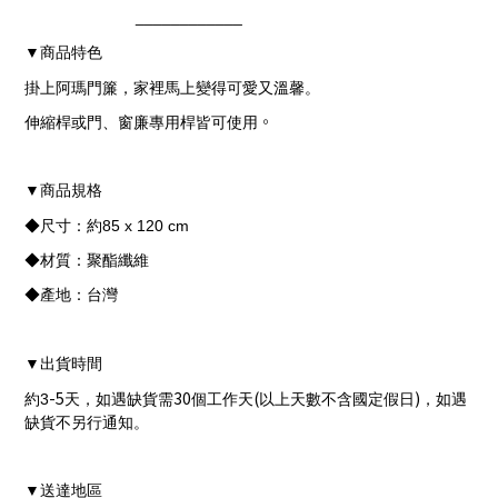
____________
商品特色
▼
掛上阿瑪門簾，家裡馬上變得可愛又溫馨。
。
伸縮桿或門、窗廉專用桿皆可使用
商品規格
▼
◆尺寸：
約85 x 120
cm
◆材質：
聚酯纖維
◆產地：
台灣
出貨時間
▼
-5
30
(
)
約3
天，如遇缺貨需
個工作天
以上天數不含國定假日
，如遇
缺貨不另行通知。
送達地區
▼