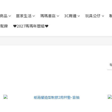
商品
居家生活
瑪瑪書店
3C周邊
玩具公仔
駱駝牌
❤️2027瑪瑪年曆組❤️