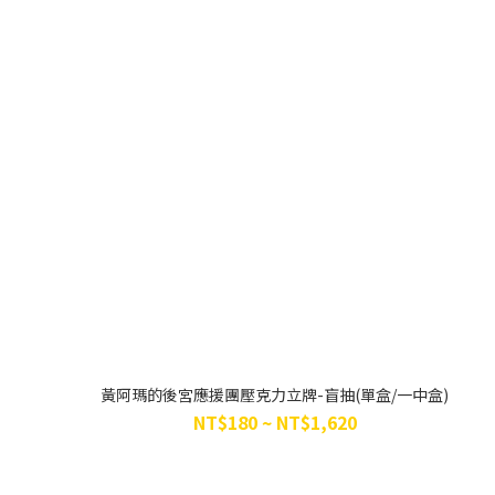
黃阿瑪的後宮應援團壓克力立牌-盲抽(單盒/一中盒)
NT$180 ~ NT$1,620