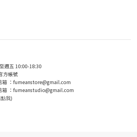
 10:00-18:30
E官方帳號
：fumeanstore@gmail.com
：fumeanstudio@gmail.com
請點我)