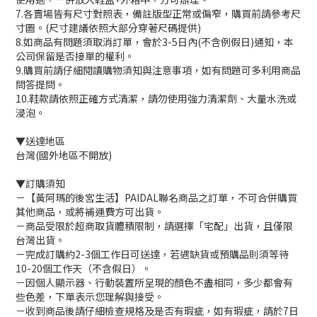
7.各賣場皆有尺寸對照表，備註版型正常或偏窄，購買前請參考尺
寸圖。(尺寸建議依照大部分穿著尺碼提供)
8.如商品有問題須取消訂單，會於3-5日內(不含例假日)通知，本
公司保留是否接單的權利。
9.購買前請仔細閱讀購物須知與注意事項，如有問題可多利用商品
問答提問。
10.鞋款請依照正確方式清潔，請勿使用強力清潔劑、大量水洗或
浸泡。
▼送達地區
台灣(國外地區不開放)
▼訂購須知
－【黃阿瑪的後宮生活】PAIDAL聯名商品之訂單，不可合併購買
其他商品，或將補運費方可出貨。
－商品受限於超商取貨體積限制，請選擇「宅配」出貨，且僅限
台灣出貨。
－完成訂購約2-3個工作日可送達，若遇缺貨或預購品則須等待
10-20個工作天（不含假日）。
－因個人顯示器、行動裝置所呈現的顏色不盡相同，多少都會有
些色差，下單表示您理解與接受。
－收到商品後請仔細檢查規格及是否有瑕疵，如有瑕疵，請於7日