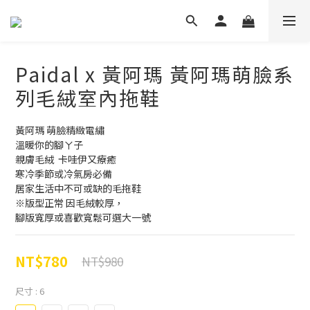
Paidal x 黃阿瑪 黃阿瑪萌臉系
列毛絨室內拖鞋
黃阿瑪 萌臉精緻電繡
溫暖你的腳ㄚ子
親膚毛絨  卡哇伊又療癒
寒冷季節或冷氣房必備
居家生活中不可或缺的毛拖鞋
※版型正常 因毛絨較厚，
腳版寬厚或喜歡寬鬆可選大一號
NT$780
NT$980
尺寸
: 6