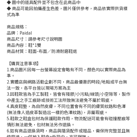
◆ 圖中的道具配件並不包含在此商品中
◆ 商品可能因拍攝產生色差，圖片僅供參考，商品依實際供貨樣
式為準
商品規格：
品牌：Paidal
商品尺寸：請參考尺寸說明圖
商品內容：鞋*1雙
商品材質：鞋面-布面／防滑耐磨鞋底
【購買注意事項】
1.商品圖片因每一台螢幕設定會略有不同，顏色均以實際商品為
準。
2.實體店與網路活動企劃不同，商品最優惠的時段/地點或平台無
法一致，各平台皆以現場方案為主
3.因鞋款皆為手工製鞋，皆會有殘膠/小污點/線頭/小空隙等，製作
中產生之手工痕跡或技術工法所致無法避免不屬於瑕疵。
4.真皮鞋墊，為自然皮膚，不同位置會有不同的膚質紋路和色澤
(無法像人造皮革製造出一樣的色澤紋路)，非屬瑕疵。
5.鞋款之鞋盒包材為保護鞋款作用，物流配送可能會有碰撞壓痕等
情形無法避免，包材無法另作退換。
6.如有商品退換貨時，商品與隨貨配件或贈品，需保持完整並且無
使用過，一併放入鞋盒+外箱中，方可辦理。