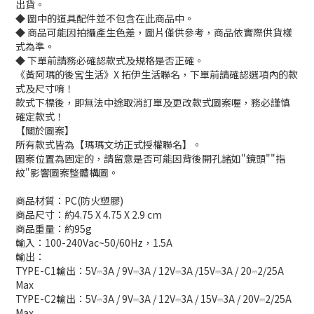
出貨。
◆ 圖中的道具配件並不包含在此商品中。
◆ 商品可能因拍攝產生色差，圖片僅供參考，商品依實際供貨樣
式為準。
◆ 下單前請務必確認款式及規格是否正確。
《黃阿瑪的後宮生活》X 拓伊生活聯名，下單前請確認選項內的款
式及尺寸唷！
款式下標後，即無法中途取消訂單及更改款式圖案喔，務必謹慎
確定款式！
【關於圖案】
所有款式皆為【瑪瑪文坊正式授權聯名】。
圖案位置為固定的，請留意是否可能因背後開孔諸如"鏡頭""指
紋"影響圖案整體構圖。
商品材質：PC(防火塑膠)
商品尺寸：約4.75 X 4.75 X 2.9 cm
商品重量：約95g
輸入：100-240Vac~50/60Hz，1.5A
輸出：
TYPE-C1輸出：5V⎓3A / 9V⎓3A / 12V⎓3A /15V⎓3A / 20⎓2/25A
Max
TYPE-C2輸出：5V⎓3A / 9V⎓3A / 12V⎓3A / 15V⎓3A / 20V⎓2/25A
Max