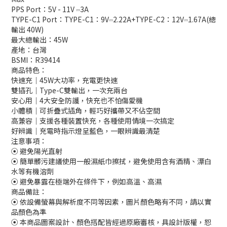
PPS Port：5V - 11V ⎓3A
TYPE-C1 Port：TYPE-C1：9V⎓2.22A+TYPE-C2：12V⎓1.67A(總
輸出 40W)
最大總輸出：45W
產地：台灣
BSMI：R39414
商品特色：
快速充｜45W大功率，充電更快速
雙插孔｜Type-C雙輸出，一次充兩台
安心用｜4大安全防護，快充也不怕傷愛機
小體積｜可折疊式插角，輕巧好攜帶又不佔空間
高兼容｜支援各種裝置快充，各種使用情境一次搞定
好辨識｜充電時指示燈呈藍色，一眼辨識最清楚
注意事項：
⦿ 避免陽光直射
⦿ 簡單髒污建議使用一般濕紙巾擦拭，避免使用含有酒精、漂白
水等有機溶劑
⦿ 避免暴露在極端外在條件下，例如高溫、高濕
商品備註：
⦿ 依設備螢幕與解析度不同等因素，圖片顏色略有不同，請以實
品顏色為準
⦿ 本商品圖案設計、顏色搭配皆經過原廠審核，具設計版權，恕