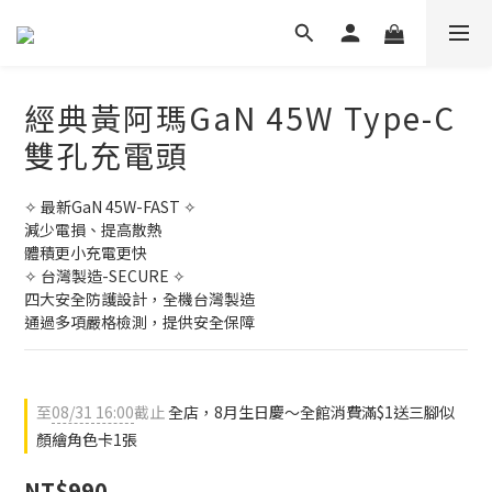
經典黃阿瑪GaN 45W Type-C
雙孔充電頭
✧ 最新GaN 45W-FAST ✧ 
減少電損、提高散熱 
體積更小充電更快 
✧ 台灣製造-SECURE ✧ 
四大安全防護設計，全機台灣製造 
通過多項嚴格檢測，提供安全保障
至
08/31 16:00
截止
全店，8月生日慶～全館消費滿$1送三腳似
顏繪角色卡1張
NT$990