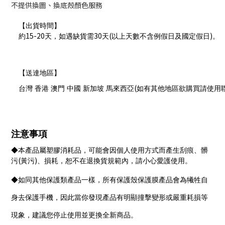
不提供換圖、換底殼顏色服務
【出貨時間】
15-20
30
(
)
約
天，如遇缺貨需
天
以上天數不含例假日及國定假日
。
【送達地區】
(
台灣 香港 澳門 中國 新加坡 馬來西亞
如有其他地區欲購買請使用
注意事項
◆本產品屬塑膠消耗品，可能會因個人使用方式而產生刮痕、髒
(
)
污
黃污
、損耗，恕不在退換貨規範內，請小心愛護使用。
◆如同其他保護類產品一樣，所有保護殼保護膜產品會為犧牲自
身去保護手機，因此當你發現產品有明顯撞擊變形或嚴重耗損等
現象，建議您停止使用並更換全新商品。