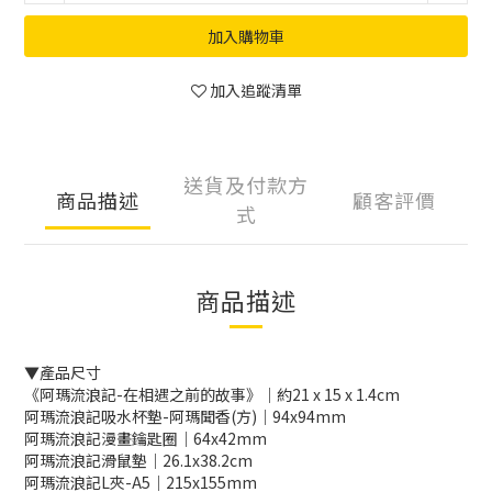
加入購物車
加入追蹤清單
送貨及付款方
商品描述
顧客評價
式
商品描述
▼產品尺寸
《阿瑪流浪記-在相遇之前的故事》｜約21 x 15 x 1.4cm
阿瑪流浪記吸水杯墊-阿瑪聞香(方)｜94x94mm
阿瑪流浪記漫畫鑰匙圈｜64x42mm
阿瑪流浪記滑鼠墊｜26.1x38.2cm
阿瑪流浪記L夾-A5｜215x155mm