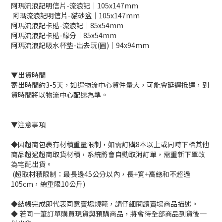
阿瑪流浪記明信片-流浪記｜105x147mm
阿瑪流浪記明信片-貓砂盆｜105x147mm
阿瑪流浪記卡貼-流浪記｜85x54mm
阿瑪流浪記卡貼-緣分｜85x54mm
阿瑪流浪記吸水杯墊-出去玩(圓)｜94x94mm
▼出貨時間
寄出時間約3-5天，如遇物流中心貨件量大，可能會延遲抵達，到
貨時間將以物流中心配送為準。
▼注意事項
◆因超商包裹有材積重量限制，如需訂購8本以上或同時下標其他
商品超過超商取貨材積，系統將會自動取消訂單，需重新下單改
為宅配出貨。
(超取材積限制：最長邊45公分以內，長+寬+高總和不超過
105cm，總重限10公斤)
◆結帳完成即代表同意賣場規範，請仔細閱讀賣場商品描述。
◆ 若同一筆訂單購買現貨與預購商品，將會待全部商品到貨後一