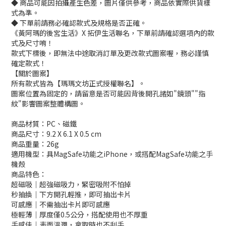
◆ 商品可能因拍攝產生色差，圖片僅供參考，商品依實際供貨樣
式為準。
◆ 下單前請務必確認款式及規格是否正確。
《黃阿瑪的後宮生活》X 拓伊生活聯名，下單前請確認選項內的款
式及尺寸唷！
款式下標後，即無法中途取消訂單及更改款式圖案喔，務必謹慎
確定款式！
【關於圖案】
所有款式皆為【瑪瑪文坊正式授權聯名】。
圖案位置為固定的，請留意是否可能因背後開孔諸如"鏡頭""指
紋"影響圖案整體構圖。
商品材質：PC、磁鐵
商品尺寸：9.2 X 6.1 X 0.5 cm
商品重量：26g
適用機型：具MagSafe功能之iPhone，或搭配MagSafe功能之手
機殼
商品特色：
超磁吸｜超強磁吸力，緊密吸附不怕掉
秒抽換｜下方開孔輕推，即可抽出卡片
可感應｜不需抽出卡片即可感應
極輕薄｜厚度僅0.5公分，搭配使用也不厚重
手感佳｜表面溫潤，拿取時也不刮手