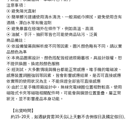
注意事項：
⦿ 避免陽光直射
⦿ 簡單髒污建議使用清水清洗、一般濕紙巾擦拭，避免使用含有
酒精、漂白水等有機溶劑
⦿ 避免暴露在極端外在條件下，例如高溫、高濕
⦿ 油膩、手汗、抽菸等皆也可能使商品玷污、泛黃
商品備註：
⦿ 依設備螢幕與解析度不同等因素，圖片顏色略有不同，請以實
品顏色為準
⦿ 本商品圖案設計、顏色搭配皆經過原廠審核，具設計版權，恕
不提供換圖、換底殼顏色服務
⦿ 經測試，大多數情境與機台都能正常感應。唯手機的電磁波、
感應裝置詞圈強弱等因素，皆會影響感應結果，是否可直接感應
依實際的使用狀況為主，不能保證全部皆可直接感應
⦿ 由於三星手機原廠設計中，無線充電線圈位置相對較高，使用
磁吸式卡夾等磁吸相關配件時，可能會與鏡頭位置重疊，屬正常
狀況，並不影響產品本身功能。
【出貨時間】
15-20
30
(
)
約
天，如遇缺貨需
天
以上天數不含例假日及國定假日
。