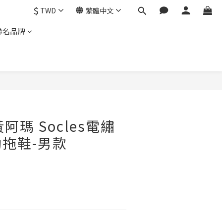
$
TWD
繁體中文
聯名品牌
 黃阿瑪 Socles電繡
拖鞋-男款