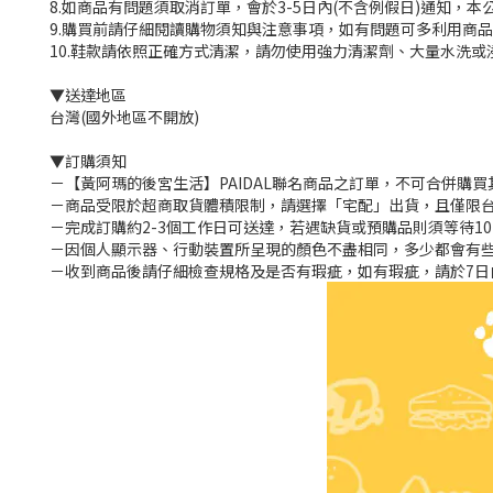
8.如商品有問題須取消訂單，會於3-5日內(不含例假日)通知，
9.購買前請仔細閱讀購物須知與注意事項，如有問題可多利用商
10.鞋款請依照正確方式清潔，請勿使用強力清潔劑、大量水洗或
▼送達地區
台灣(國外地區不開放)
▼訂購須知
－【黃阿瑪的後宮生活】PAIDAL聯名商品之訂單，不可合併購
－商品受限於超商取貨體積限制，請選擇「宅配」出貨，且僅限
－完成訂購約2-3個工作日可送達，若遇缺貨或預購品則須等待10
－因個人顯示器、行動裝置所呈現的顏色不盡相同，多少都會有
－收到商品後請仔細檢查規格及是否有瑕疵，如有瑕疵，請於7日