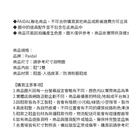
◆PAIDAL聯名商品，不可合併購買其他商品或將補運費方可出貨
◆ 圖中的道具配件並不包含在此商品中
◆ 商品可能因拍攝產生色差，圖片僅供參考，商品依實際供貨樣
商品規格：
品牌：Paidal
商品尺寸：請參考尺寸說明圖
商品內容：鞋*1雙
商品材質：鞋面-人造皮革／防滑耐磨鞋底
【購買注意事項】
1.商品圖片因每一台螢幕設定會略有不同，顏色均以實際商品為
2.實體店與網路活動企劃不同，商品最優惠的時段/地點或平台無
3.因鞋款皆為手工製鞋，皆會有殘膠/小污點/線頭/小空隙等，
4.真皮鞋墊，為自然皮膚，不同位置會有不同的膚質紋路和色澤(
5.鞋款之鞋盒包材為保護鞋款作用，物流配送可能會有碰撞壓痕
6.如有商品退換貨時，商品與隨貨配件或贈品，需保持完整並且
7.各賣場皆有尺寸對照表，備註版型正常或偏窄，購買前請參考尺