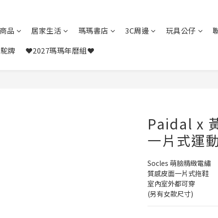
商品
居家生活
瑪瑪書店
3C周邊
玩具公仔
駱駝牌
❤️2027瑪瑪年曆組❤️
Paidal x
一片式運動
Socles 萌臉精緻電繡
質感皮面一片式拖鞋
室內室外都可穿
(另有女款尺寸)