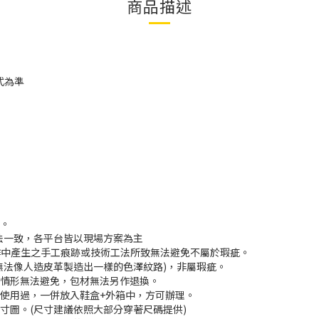
商品描述
式為準
準。
法一致，各平台皆以現場方案為主
製作中產生之手工痕跡或技術工法所致無法避免不屬於瑕疵。
無法像人造皮革製造出一樣的色澤紋路)，非屬瑕疵。
等情形無法避免，包材無法另作退換。
無使用過，一併放入鞋盒+外箱中，方可辦理。
寸圖。(尺寸建議依照大部分穿著尺碼提供)