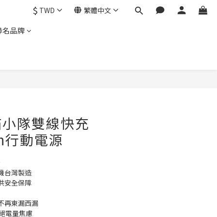
$
TWD
繁體中文
聯名品牌
喵小隊雙線快充
Ah行動電源
✧
機台灣製造
供安全保障
不再東漏西漏
杜絕電量焦慮