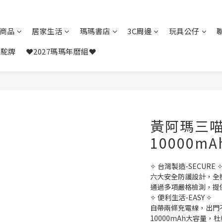
商品
居家生活
瑪瑪書店
3C周邊
玩具公仔
駱駝牌
❤️2027瑪瑪年曆組❤️
黃阿瑪三
10000m
✧ 台灣製造-SECURE 
六大安全防護設計，全
通過多項嚴格檢測，提
✧ 便利生活-EASY ✧
自帶兩條充電線，出門
10000mAh大容量，