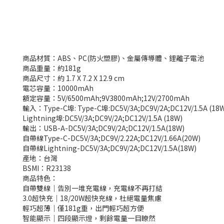
商品材質：ABS、PC(防火塑膠)、金屬傳導體、鋰離子電池
商品重量：約181g
商品尺寸：約 1.7 X 7.2 X 12.9 cm
電芯容量：10000mAh
額定容量：5V/6500mAh;9V3800mAh;12V/2700mAh
輸入：Type-C埠: Type-C埠:DC5V/3A;DC9V/2A;DC12V/1.5A (18
Lightning埠:DC5V/3A;DC9V/2A;DC12V/1.5A (18W)
輸出：USB-A-DC5V/3A;DC9V/2A;DC12V/1.5A(18W)
自帶線Type-C-DC5V/3A;DC9V/2.22A;DC12V/1.66A(20W)
自帶線Lightning-DC5V/3A;DC9V/2A;DC12V/1.5A(18W)
產地：台灣
BSMI：R23138
商品特色：
自帶雙線｜告別一堆充電線，充電線不再打結
3.0超快充｜18/20W超快充線，杜絕電量焦慮
輕巧超薄｜僅181g重，出門輕巧超方便
智能顯示｜四段顯示燈，剩餘電量一目瞭然