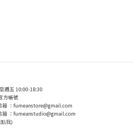
 10:00-18:30
E官方帳號
：fumeanstore@gmail.com
：fumeanstudio@gmail.com
請點我)