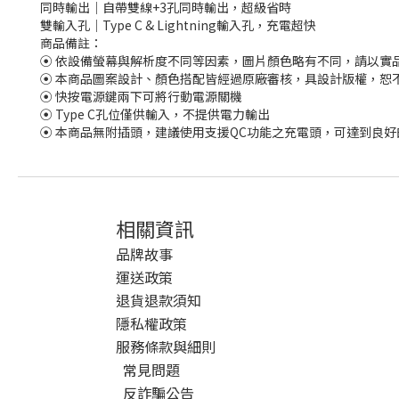
同時輸出｜自帶雙線+3孔同時輸出，超級省時
雙輸入孔｜Type C & Lightning輸入孔，充電超快
商品備註：
⦿ 依設備螢幕與解析度不同等因素，圖片顏色略有不同，請以實
⦿ 本商品圖案設計、顏色搭配皆經過原廠審核，具設計版權，恕
⦿ 快按電源鍵兩下可將行動電源關機
⦿ Type C孔位僅供輸入，不提供電力輸出
⦿ 本商品無附插頭，建議使用支援QC功能之充電頭，可達到良好
相關資訊
品牌故事
運送政策
退貨退款須知
隱私權政策
服務條款與細則
常見問題
反詐騙公告