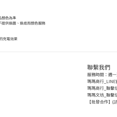
品顏色為準
不提供換圖、換底殼顏色服務
的充電效果
聯繫我們
服務時間：週一至週五
瑪瑪商行_LIN
瑪瑪商行_聯繫信箱 
瑪瑪文坊_聯繫信箱 
批發合作
【
】(